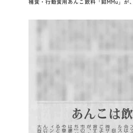
補食・行動食用あんこ飲料「餡MMu」が、