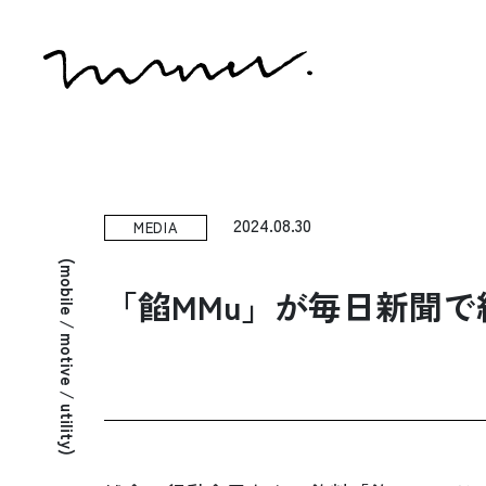
2024.08.30
MEDIA
(mobile / motive / utility)
「餡MMu」が毎日新聞